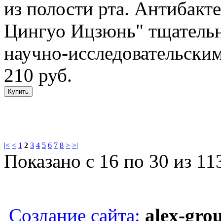
из полости рта. Антибак
Цингуо Ицзюнь" тщательн
научно-исследовательски
210 руб.
|<
<
1
2
3
4
5
6
7
8
>
>|
Показано с 16 по 30 из 11
Copyright © Восточная кос
Создание сайта:
alex-gro