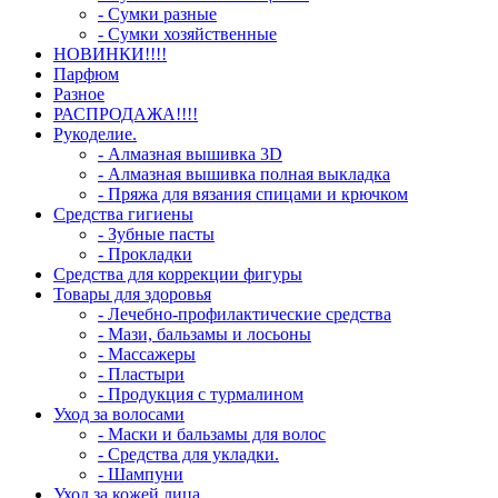
- Сумки разные
- Сумки хозяйственные
НОВИНКИ!!!!
Парфюм
Разное
РАСПРОДАЖА!!!!
Рукоделие.
- Алмазная вышивка 3D
- Алмазная вышивка полная выкладка
- Пряжа для вязания спицами и крючком
Средства гигиены
- Зубные пасты
- Прокладки
Средства для коррекции фигуры
Товары для здоровья
- Лечебно-профилактические средства
- Мази, бальзамы и лосьоны
- Массажеры
- Пластыри
- Продукция с турмалином
Уход за волосами
- Маски и бальзамы для волос
- Средства для укладки.
- Шампуни
Уход за кожей лица