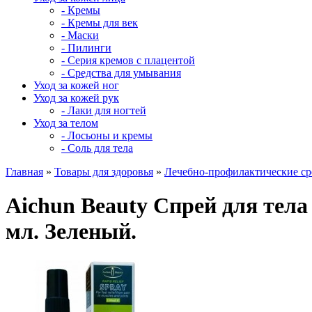
- Кремы
- Кремы для век
- Маски
- Пилинги
- Серия кремов с плацентой
- Средства для умывания
Уход за кожей ног
Уход за кожей рук
- Лаки для ногтей
Уход за телом
- Лосьоны и кремы
- Соль для тела
Главная
»
Товары для здоровья
»
Лечебно-профилактические ср
Aichun Beauty Спрей для тел
мл. Зеленый.